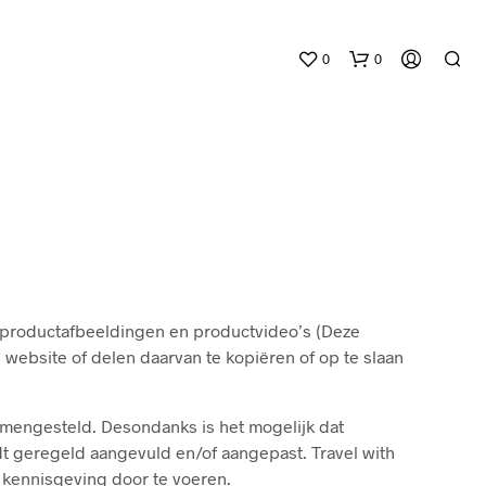
0
0
G
, productafbeeldingen en productvideo’s (Deze
E
website of delen daarvan te kopiëren of op te slaan
E
N
P
R
amengesteld. Desondanks is het mogelijk dat
O
rdt geregeld aangevuld en/of aangepast. Travel with
D
 kennisgeving door te voeren.
U