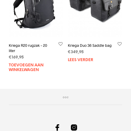
worden
op
de
productpagina
Kriega R20 rugzak – 20
Kriega Duo 36 Saddle bag
liter
€
349,95
€
169,95
LEES VERDER
TOEVOEGEN AAN
WINKELWAGEN