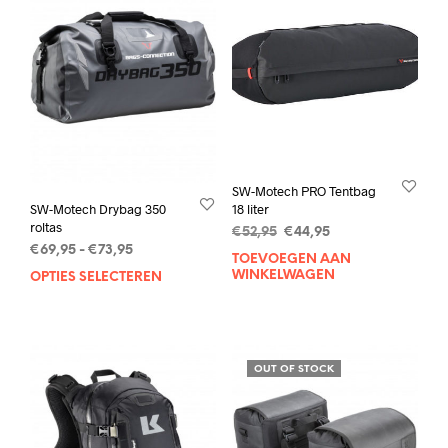
SW-Motech PRO Tentbag
18 liter
SW-Motech Drybag 350
roltas
Oorspronkelijke
Huidige
€
52,95
€
44,95
Prijsklasse:
prijs
prijs
€
69,95
-
€
73,95
TOEVOEGEN AAN
€69,95
was:
is:
WINKELWAGEN
OPTIES SELECTEREN
Dit
tot
€52,95.
€44,95.
product
€73,95
heeft
meerdere
variaties.
OUT OF STOCK
Deze
optie
kan
gekozen