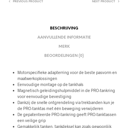
PREVIOUS PRODUCT
NEXT PRODUCT
BESCHRIJVING
AANVULLENDE INFORMATIE
MERK
BEOORDELINGEN (0)
Motorspecifieke adapterring voor de beste pasvorm en
maatwerkoplossingen
Eenvoudige montage op de tankhals
Magnetisch geleidingshulpmiddel in de PRO-tankring
voor eenvoudige bevestiging
Dankzij de snelle ontgrendeling via trekbanden kun je
de PRO-tanktas met één beweging verwijderen
De gepatenteerde PRO-tankring geeft PRO-tanktassen
een veilige grip
Gemakkelijk tanken, tankdeksel kan zoals gewoonlijk