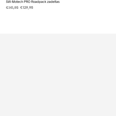
SW-Motech PRO Roadpack zadeltas
Oorspronkelijke
Huidige
€
141,95
€
129,95
prijs
prijs
TOEVOEGEN AAN
was:
is:
WINKELWAGEN
€141,95.
€129,95.