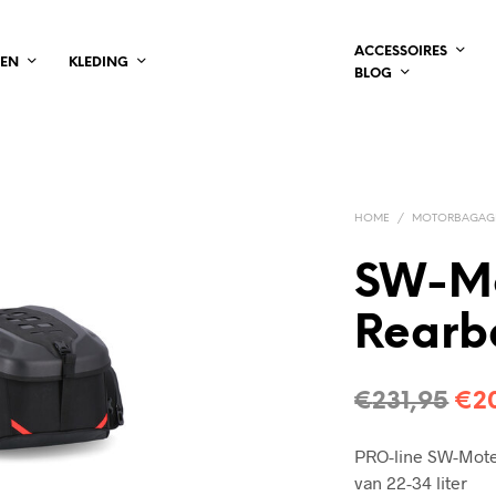
ACCESSOIRES
LEN
KLEDING
BLOG
HOME
/
MOTORBAGAG
SW-M
Rearb
Oor
€
231,95
€
2
pri
PRO-line SW-Mote
wa
van 22-34 liter