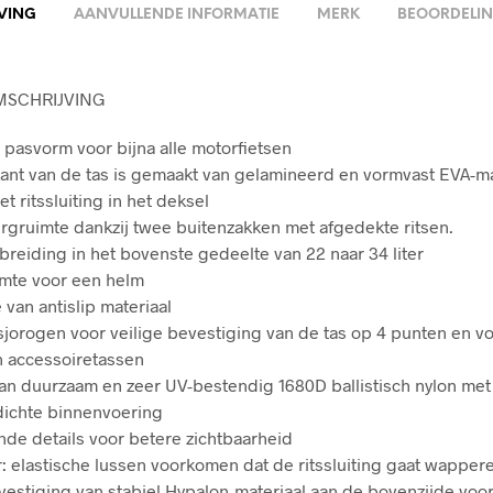
VING
AANVULLENDE INFORMATIE
MERK
BEOORDELIN
MSCHRIJVING
 pasvorm voor bijna alle motorfietsen
nt van de tas is gemaakt van gelamineerd en vormvast EVA-ma
t ritssluiting in het deksel
rgruimte dankzij twee buitenzakken met afgedekte ritsen.
breiding in het bovenste gedeelte van 22 naar 34 liter
mte voor een helm
 van antislip materiaal
jorogen voor veilige bevestiging van de tas op 4 punten en vo
n accessoiretassen
n duurzaam en zeer UV-bestendig 1680D ballistisch nylon met
dichte binnenvoering
nde details voor betere zichtbaarheid
: elastische lussen voorkomen dat de ritssluiting gaat wapper
stiging van stabiel Hypalon-materiaal aan de bovenzijde voor