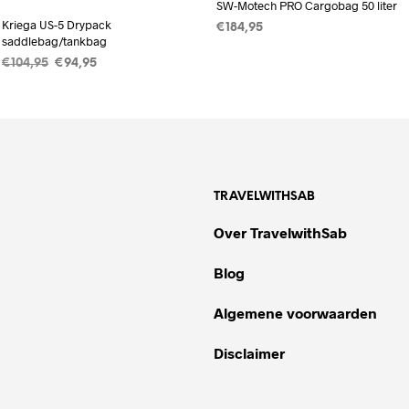
SW-Motech PRO Cargobag 50 liter
Kriega US-5 Drypack
€
184,95
saddlebag/tankbag
TOEVOEGEN AAN
Oorspronkelijke
Huidige
€
104,95
€
94,95
WINKELWAGEN
prijs
prijs
TOEVOEGEN AAN
was:
is:
WINKELWAGEN
€104,95.
€94,95.
TRAVELWITHSAB
Over TravelwithSab
Blog
Algemene voorwaarden
Disclaimer