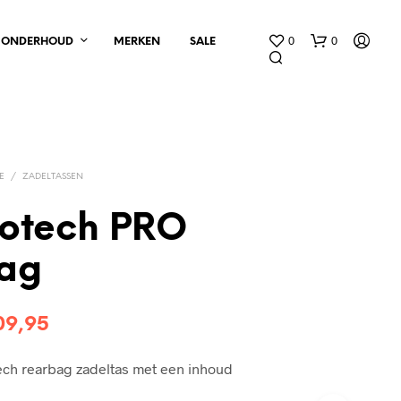
0
0
ONDERHOUD
MERKEN
SALE
E
/
ZADELTASSEN
otech PRO
G
ag
E
E
N
spronkelijke
Huidige
09,95
P
R
js
prijs
O
ch rearbag zadeltas met een inhoud
D
s:
is:
U