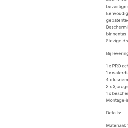
bevestigen
Eenvoudige
gepatentee
Beschermi
binnentas
Stevige d
Bij leveri
1 x PRO ac
1 x waterd
4 x lusrie
2 x Sjorog
1 x besche
Montage-in
Details:
Materiaal: 