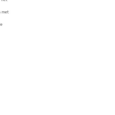
n met
te