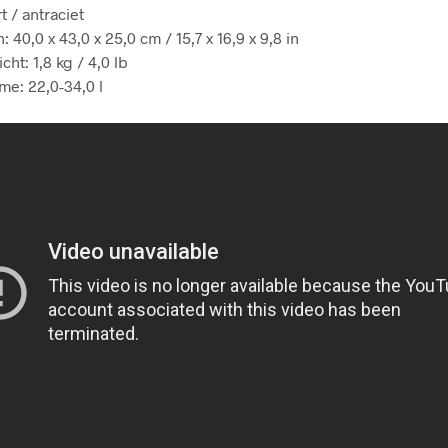
t / antraciet
 40,0 x 43,0 x 25,0 cm / 15,7 x 16,9 x 9,8 in
cht: 1,8 kg / 4,0 lb
me: 22,0-34,0 l