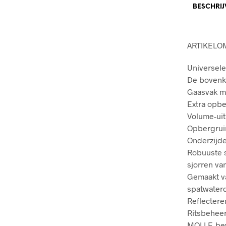
BESCHRIJ
ARTIKELO
Universele
De bovenka
Gaasvak me
Extra opbe
Volume-uit
Opbergrui
Onderzijde
Robuuste s
sjorren va
Gemaakt va
spatwater
Reflectere
Ritsbeheer
MOLLE-beve