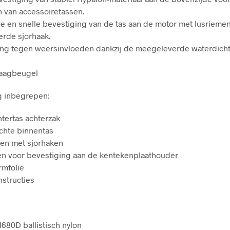
 van accessoiretassen.
 en snelle bevestiging van de tas aan de motor met lusrieme
rde sjorhaak.
ng tegen weersinvloeden dankzij de meegeleverde waterdich
raagbeugel
ng inbegrepen:
htertas achterzak
ichte binnentas
men met sjorhaken
en voor bevestiging aan de kentekenplaathouder
rmfolie
structies
1680D ballistisch nylon