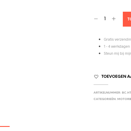
€23
T
Gratis verzendin
1 - 4 werkdagen 
Steun mij bij mi
TOEVOEGEN AA
ARTIKELNUMMER:
BC.HT
CATEGORIEËN:
MOTOR