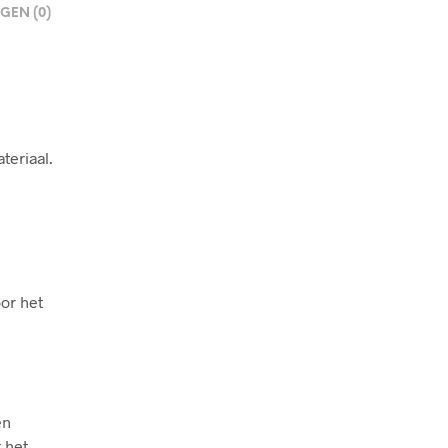
GEN (0)
teriaal.
or het
en
 het