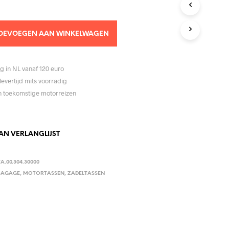
1,95.
€209,95.
C
T
E
N
OEVOEGEN AAN WINKELWAGEN
I
N
D
g in NL vanaf 120 euro
E
levertijd mits voorradig
W
I
jn toekomstige motorreizen
N
K
E
L
N VERLANGLIJST
W
A
G
A.00.304.30000
E
BAGAGE
,
MOTORTASSEN
,
ZADELTASSEN
N
.