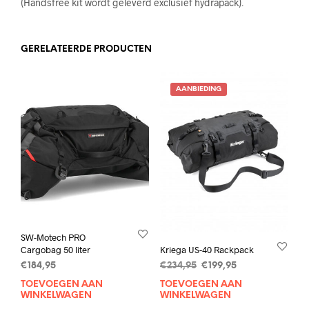
(Handsfree kit wordt geleverd exclusief hydrapack).
GERELATEERDE PRODUCTEN
AANBIEDING
SW-Motech PRO
Cargobag 50 liter
Kriega US-40 Rackpack
Oorspronkelijke
Huidige
€
184,95
€
234,95
€
199,95
prijs
prijs
TOEVOEGEN AAN
TOEVOEGEN AAN
was:
is:
WINKELWAGEN
WINKELWAGEN
€234,95.
€199,95.