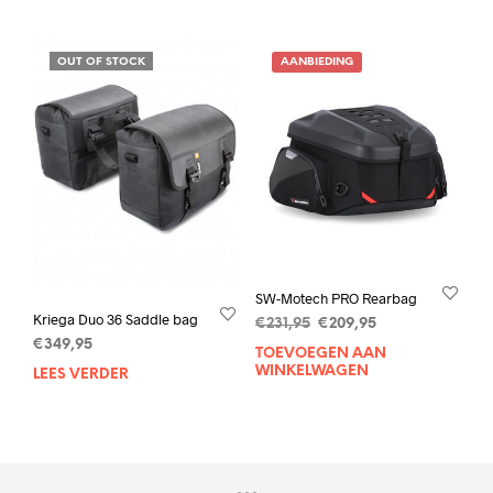
OUT OF STOCK
AANBIEDING
SW-Motech PRO Rearbag
Kriega Duo 36 Saddle bag
Oorspronkelijke
Huidige
€
231,95
€
209,95
prijs
prijs
€
349,95
TOEVOEGEN AAN
was:
is:
WINKELWAGEN
LEES VERDER
€231,95.
€209,95.