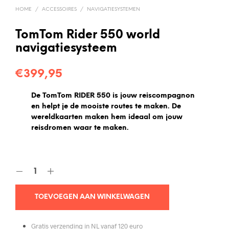
HOME
/
ACCESSOIRES
/
NAVIGATIESYSTEMEN
TomTom Rider 550 world
navigatiesysteem
€
399,95
De TomTom RIDER 550 is jouw reiscompagnon
en helpt je de mooiste routes te maken. De
wereldkaarten maken hem ideaal om jouw
reisdromen waar te maken.
TOEVOEGEN AAN WINKELWAGEN
Gratis verzending in NL vanaf 120 euro