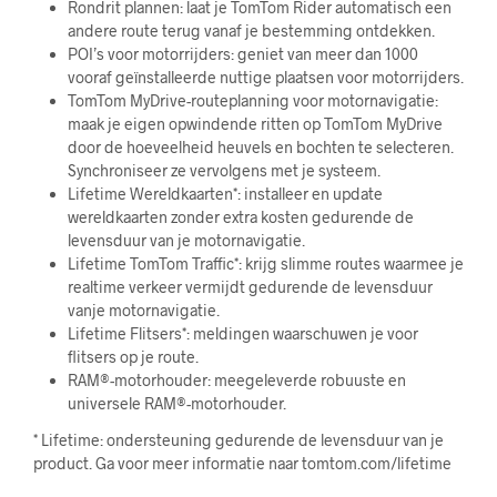
Rondrit plannen: laat je TomTom Rider automatisch een
andere route terug vanaf je bestemming ontdekken.
POI’s voor motorrijders: geniet van meer dan 1000
vooraf geïnstalleerde nuttige plaatsen voor motorrijders.
TomTom MyDrive-routeplanning voor motornavigatie:
maak je eigen opwindende ritten op TomTom MyDrive
door de hoeveelheid heuvels en bochten te selecteren.
Synchroniseer ze vervolgens met je systeem.
Lifetime Wereldkaarten*: installeer en update
wereldkaarten zonder extra kosten gedurende de
levensduur van je motornavigatie.
Lifetime TomTom Traffic*: krijg slimme routes waarmee je
realtime verkeer vermijdt gedurende de levensduur
vanje motornavigatie.
Lifetime Flitsers*: meldingen waarschuwen je voor
flitsers op je route.
RAM®-motorhouder: meegeleverde robuuste en
universele RAM®-motorhouder.
* Lifetime: ondersteuning gedurende de levensduur van je
product. Ga voor meer informatie naar tomtom.com/lifetime