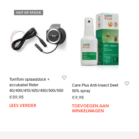
OUT OF STOCK
TomTom oplaaddock +
accukabel Rider
Care Plus Anti-Insect Deet
40/400/410/420/450/500/550
50% spray
€
59,95
€
9,95
LEES VERDER
TOEVOEGEN AAN
WINKELWAGEN