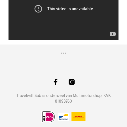
TravelwithSab is onderdeel van Multimotorshop, KVK
81893760