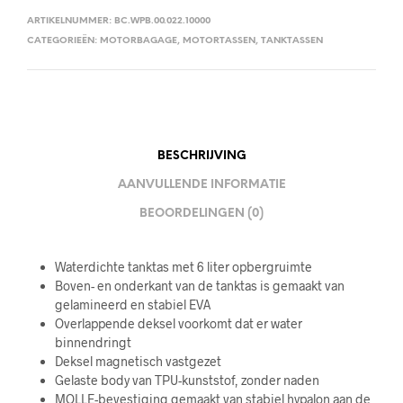
ARTIKELNUMMER:
BC.WPB.00.022.10000
CATEGORIEËN:
MOTORBAGAGE
,
MOTORTASSEN
,
TANKTASSEN
BESCHRIJVING
AANVULLENDE INFORMATIE
BEOORDELINGEN (0)
Waterdichte tanktas met 6 liter opbergruimte
Boven- en onderkant van de tanktas is gemaakt van
gelamineerd en stabiel EVA
Overlappende deksel voorkomt dat er water
binnendringt
Deksel magnetisch vastgezet
Gelaste body van TPU-kunststof, zonder naden
MOLLE-bevestiging gemaakt van stabiel hypalon aan de