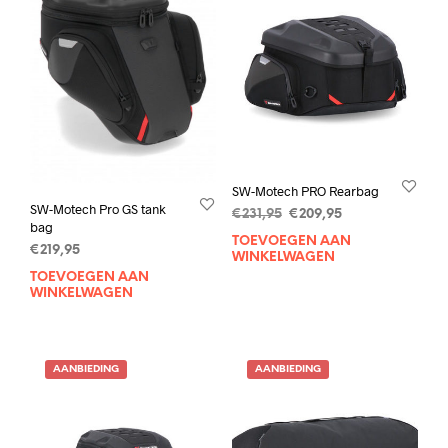
SW-Motech PRO Rearbag
SW-Motech Pro GS tank
Oorspronkelijke
Huidige
€
231,95
€
209,95
bag
prijs
prijs
TOEVOEGEN AAN
€
219,95
was:
is:
WINKELWAGEN
€231,95.
€209,95.
TOEVOEGEN AAN
WINKELWAGEN
AANBIEDING
AANBIEDING