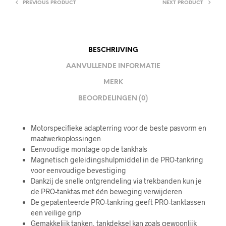
PREVIOUS PRODUCT
NEXT PRODUCT
BESCHRIJVING
AANVULLENDE INFORMATIE
MERK
BEOORDELINGEN (0)
Motorspecifieke adapterring voor de beste pasvorm en
maatwerkoplossingen
Eenvoudige montage op de tankhals
Magnetisch geleidingshulpmiddel in de PRO-tankring
voor eenvoudige bevestiging
Dankzij de snelle ontgrendeling via trekbanden kun je
de PRO-tanktas met één beweging verwijderen
De gepatenteerde PRO-tankring geeft PRO-tanktassen
een veilige grip
Gemakkelijk tanken, tankdeksel kan zoals gewoonlijk