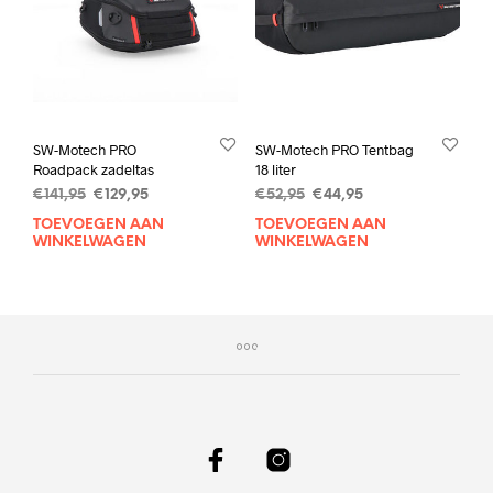
SW-Motech PRO
SW-Motech PRO Tentbag
Roadpack zadeltas
18 liter
Oorspronkelijke
Huidige
Oorspronkelijke
Huidige
€
141,95
€
129,95
€
52,95
€
44,95
prijs
prijs
prijs
prijs
TOEVOEGEN AAN
TOEVOEGEN AAN
was:
is:
was:
is:
WINKELWAGEN
WINKELWAGEN
€141,95.
€129,95.
€52,95.
€44,95.