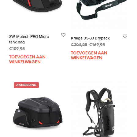
SW-Motech PRO Micro
Kriega US-30 Drypack
tank bag
Oorspronkelijke
Huidige
€
204,95
€
169,95
€
109,95
prijs
prijs
TOEVOEGEN AAN
was:
is:
TOEVOEGEN AAN
WINKELWAGEN
WINKELWAGEN
€204,95.
€169,95.
AANBIEDING