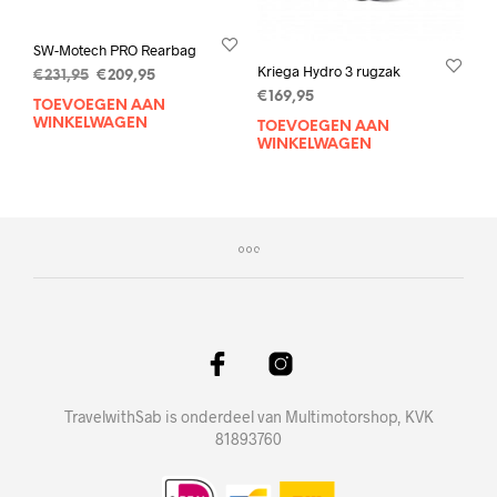
SW-Motech PRO Rearbag
Kriega Hydro 3 rugzak
Oorspronkelijke
Huidige
€
231,95
€
209,95
prijs
prijs
€
169,95
TOEVOEGEN AAN
was:
is:
WINKELWAGEN
TOEVOEGEN AAN
€231,95.
€209,95.
WINKELWAGEN
TravelwithSab is onderdeel van Multimotorshop, KVK
81893760