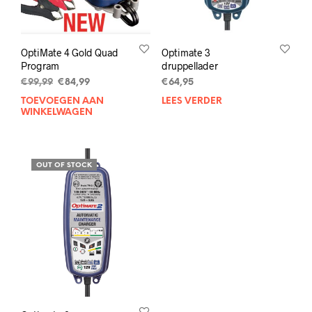
OptiMate 4 Gold Quad
Optimate 3
Program
druppellader
Oorspronkelijke
Huidige
€
99,99
€
84,99
€
64,95
prijs
prijs
TOEVOEGEN AAN
LEES VERDER
was:
is:
WINKELWAGEN
€99,99.
€84,99.
OUT OF STOCK