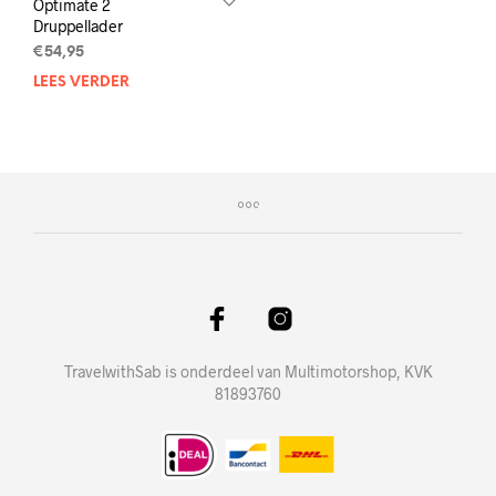
Optimate 2
Druppellader
€
54,95
LEES VERDER
TravelwithSab is onderdeel van Multimotorshop, KVK
81893760