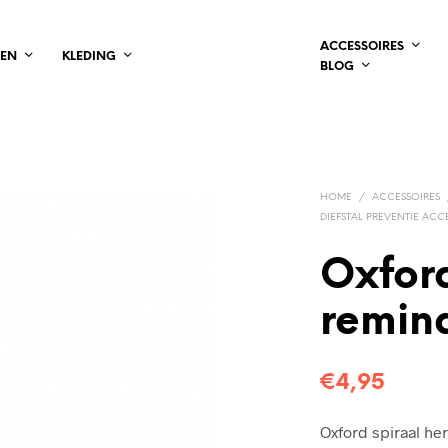
ACCESSOIRES
LEN
KLEDING
BLOG
HOME
/
ACCESSOIRES
DIEFSTAL PREVENTIE ACC
Oxford
remin
€
4,95
Oxford spiraal he