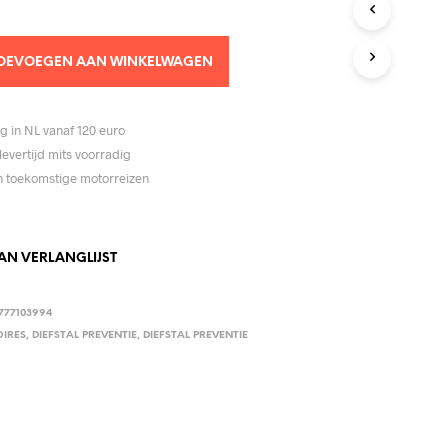
C
T
E
OEVOEGEN AAN WINKELWAGEN
N
I
N
D
g in NL vanaf 120 euro
E
levertijd mits voorradig
W
jn toekomstige motorreizen
I
N
K
E
L
N VERLANGLIJST
W
A
G
777103994
E
IRES
,
DIEFSTAL PREVENTIE
,
DIEFSTAL PREVENTIE
N
.