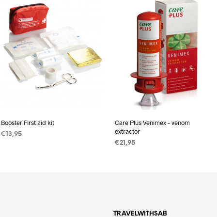
Booster First aid kit
Care Plus Venimex – venom
extractor
€
13,95
€
21,95
LEES VERDER
TOEVOEGEN AAN
WINKELWAGEN
TRAVELWITHSAB