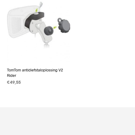
TomTom antidiefstaloplossing V2
Rider
€
49,55
LEES VERDER