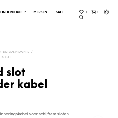
0
0
ONDERHOUD
MERKEN
SALE
/
DIEFSTAL PREVENTIE
/
ESSOIRES
 slot
G
E
der kabel
E
N
P
R
O
D
rinneringskabel voor schijfrem sloten.
U