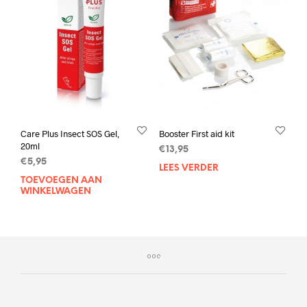
Care Plus Insect SOS Gel,
Booster First aid kit
20ml
€
13,95
€
5,95
LEES VERDER
TOEVOEGEN AAN
WINKELWAGEN