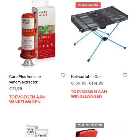
AANBIEDING
Care Plus Venimex –
Helinox table One
venom extractor
Oorspronkelijke
Huidige
€
139,95
€
114,95
€
21,95
prijs
prijs
TOEVOEGEN AAN
was:
is:
WINKELWAGEN
TOEVOEGEN AAN
€139,95.
€114,95.
WINKELWAGEN
OUT OF STOCK