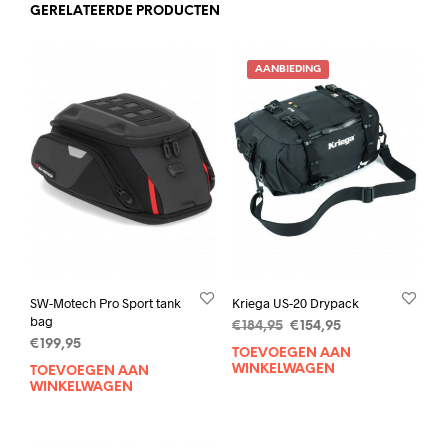
GERELATEERDE PRODUCTEN
AANBIEDING
SW-Motech Pro Sport tank
Kriega US-20 Drypack
bag
Oorspronkelijke
Huidige
€
184,95
€
154,95
€
199,95
prijs
prijs
TOEVOEGEN AAN
was:
is:
WINKELWAGEN
TOEVOEGEN AAN
€184,95.
€154,95.
WINKELWAGEN