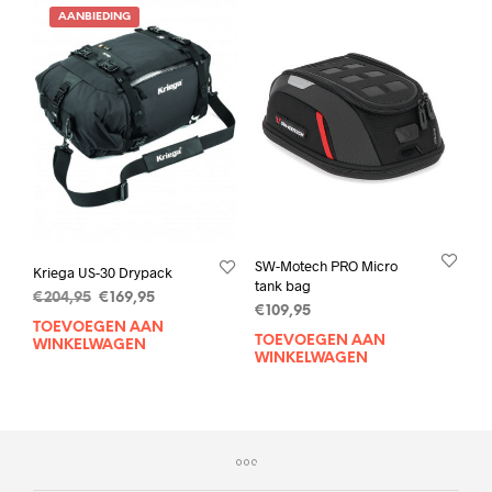
AANBIEDING
SW-Motech PRO Micro
Kriega US-30 Drypack
tank bag
Oorspronkelijke
Huidige
€
204,95
€
169,95
€
109,95
prijs
prijs
TOEVOEGEN AAN
was:
is:
TOEVOEGEN AAN
WINKELWAGEN
WINKELWAGEN
€204,95.
€169,95.