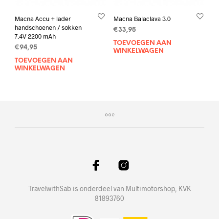
Macna Accu + lader
Macna Balaclava 3.0
handschoenen / sokken
€
33,95
7.4V 2200 mAh
TOEVOEGEN AAN
€
94,95
WINKELWAGEN
TOEVOEGEN AAN
WINKELWAGEN
TravelwithSab is onderdeel van Multimotorshop, KVK
81893760