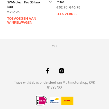
roltas
SW-Motech Pro GS tank
bag
Oorspronkelijke
Huidige
€
52,95
€
46,95
prijs
prijs
€
219,95
LEES VERDER
was:
is:
TOEVOEGEN AAN
€52,95.
€46,95.
WINKELWAGEN
TravelwithSab is onderdeel van Multimotorshop, KVK
81893760