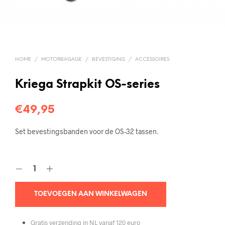
HOME
/
MOTORBAGAGE
/
BEVESTIGING
/
ACCESSOIRES
Kriega Strapkit OS-series
€
49,95
Set bevestingsbanden voor de OS-32 tassen.
TOEVOEGEN AAN WINKELWAGEN
Gratis verzending in NL vanaf 120 euro