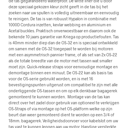
de tas gegarandeerd waterproof. De witte liner die u door
deze speciaal gekozen kleur zicht geeft in de tas bij het
zoeken naar uw spullen is volledig uitneembaar en eenvoudig
te reinigen. De tas is van robuust Hypalon in combinatie met
1000D Cordura inzetten, kevlar webbing en aluminium en
Acetal buckles. Praktisch onverwoestbaar en daarom ook de
bekende 10 jaars garantie van Kriega op productiefouten. Tas
is 40mm minder diep dan de OS-32 en is speciaal ontwikkeld
om samen met de OS-32 toegepast te worden bij motoren
met een asymmetrisch pannier frame, of als set van 2x OS-22
als de totale breedte van de motor met tassen wat smaller
moet zijn. Quick-release straps voor eenvoudige montage en
demontage binnen een minuut. De OS-22 kan als basis tas
voor de OS-serie gebruikt worden, en is met 16
bevestigingspunten uitgerust om compatibel te zijn met alle
onderliggende OS-tassen en om op elk denkbaar bagagerek
gemonteerd te kunnen worden. Montage van de tas kan
direct over het zadel door gebruik van optioneel te verkrijgen
OS-Straps of via montage op het OS-platform welke op zijn
beurt dan weer gemonteerd dient te worden op een 3/4 of
18mm. bagagerek. Veiligheidsdoorvoer voor kabelslot om uw
tas vast te kunnen leggen aan uw motor. Handige versterkte