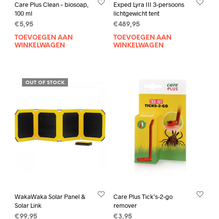
Care Plus Clean – biosoap,
Exped Lyra III 3-persoons
100 ml
lichtgewicht tent
€
5,95
€
489,95
TOEVOEGEN AAN
TOEVOEGEN AAN
WINKELWAGEN
WINKELWAGEN
OUT OF STOCK
WakaWaka Solar Panel &
Care Plus Tick’s-2-go
Solar Link
remover
€
99,95
€
3,95