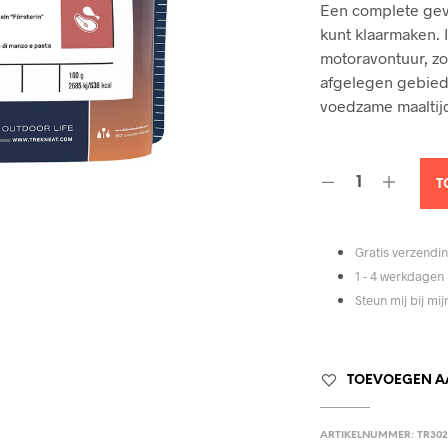
Een complete gev
kunt klaarmaken. 
motoravontuur, zod
afgelegen gebied
voedzame maaltij
T
Gratis verzendin
1 - 4 werkdagen 
Steun mij bij mi
TOEVOEGEN AA
ARTIKELNUMMER:
TR302