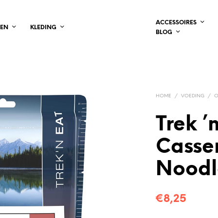
ACCESSOIRES
LEN
KLEDING
BLOG
HOME
/
VOEDING
/
O
Trek ’
Casse
Noodl
€
8,25