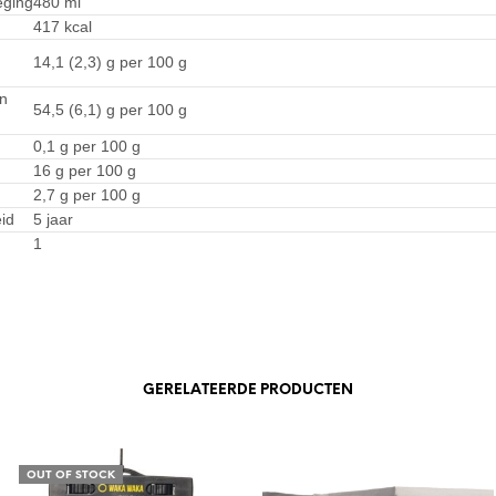
eging
480 ml
417 kcal
14,1 (2,3) g per 100 g
n
54,5 (6,1) g per 100 g
0,1 g per 100 g
16 g per 100 g
2,7 g per 100 g
id
5 jaar
1
GERELATEERDE PRODUCTEN
OUT OF STOCK