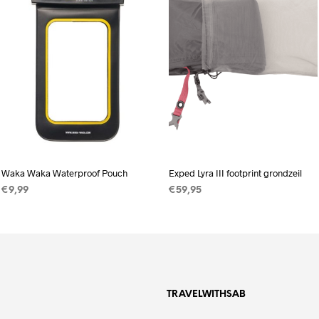
Waka Waka Waterproof Pouch
Exped Lyra III footprint grondzeil
€
9,99
€
59,95
LEES VERDER
TOEVOEGEN AAN
WINKELWAGEN
TRAVELWITHSAB