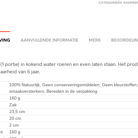
CATEGORIEËN:
KAMPEE
VING
AANVULLENDE INFORMATIE
MERK
BEOORDELIN
(1 portie) in kokend water roeren en even laten staan. Het prod
arheid van 5 jaar.
100% Natuurlijk; Geen conserveringsmiddelen; Geen kleurstoffen
smaakversterkers; Bereiden in de verpakking
160 g
Zak
23,5 cm
20 cm
2 cm
ht
160 g