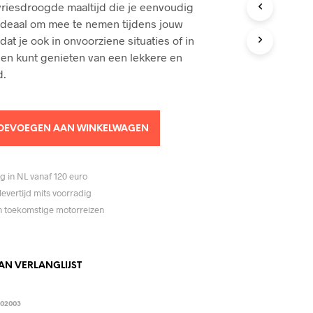
riesdroogde maaltijd die je eenvoudig
C
T
Ideaal om mee te nemen tijdens jouw
E
at je ook in onvoorziene situaties of in
N
en kunt genieten van een lekkere en
I
d.
N
D
E
W
I
OEVOEGEN AAN WINKELWAGEN
N
K
E
g in NL vanaf 120 euro
L
W
levertijd mits voorradig
A
jn toekomstige motorreizen
G
E
N
.
N VERLANGLIJST
02003