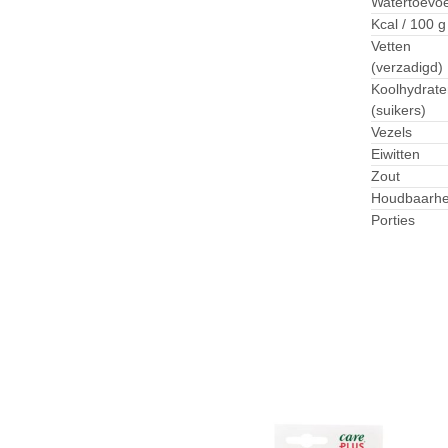
Watertoevo
Kcal / 100 g
Vetten
(verzadigd)
Koolhydrate
(suikers)
Vezels
Eiwitten
Zout
Houdbaarhe
Porties