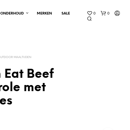
0
0
ONDERHOUD
MERKEN
SALE
UTDOOR MAALTIJDEN
n Eat Beef
G
role met
E
E
es
N
P
R
O
D
U